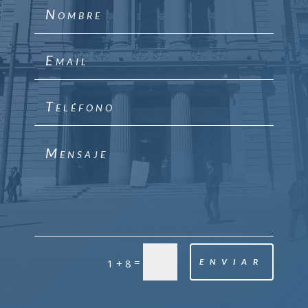
=
1 + 8
ENVIAR